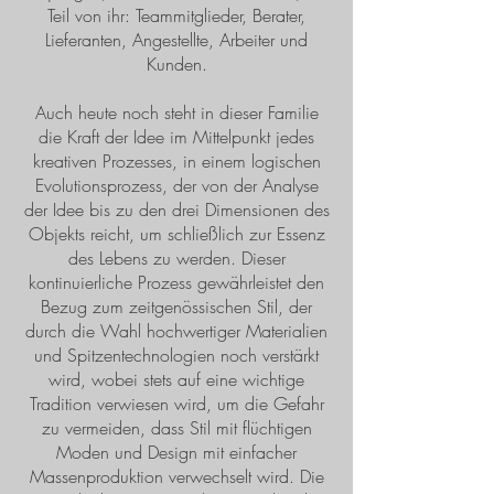
Teil von ihr: Teammitglieder, Berater,
Lieferanten, Angestellte, Arbeiter und
Kunden.
Auch heute noch steht in dieser Familie
die Kraft der Idee im Mittelpunkt jedes
kreativen Prozesses, in einem logischen
Evolutionsprozess, der von der Analyse
der Idee bis zu den drei Dimensionen des
Objekts reicht, um schließlich zur Essenz
des Lebens zu werden. Dieser
kontinuierliche Prozess gewährleistet den
Bezug zum zeitgenössischen Stil, der
durch die Wahl hochwertiger Materialien
und Spitzentechnologien noch verstärkt
wird, wobei stets auf eine wichtige
Tradition verwiesen wird, um die Gefahr
zu vermeiden, dass Stil mit flüchtigen
Moden und Design mit einfacher
Massenproduktion verwechselt wird. Die